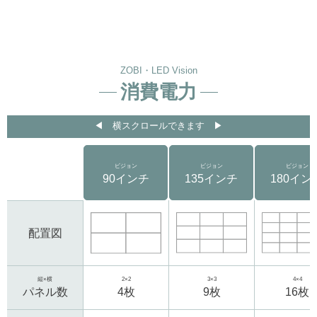
ZOBI・LED Vision
消費電力
◀︎ 横スクロールできます ▶︎
ビジョン
ビジョン
ビジョン
90インチ
135インチ
180イン
配置図
縦×横
2×2
3×3
4×4
パネル数
4枚
9枚
16枚