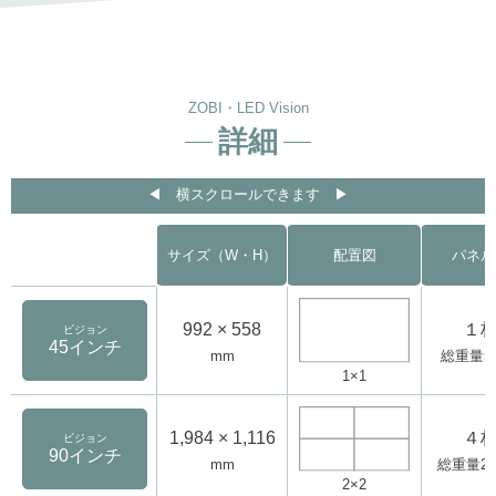
ZOBI・LED Vision
詳細
◀︎ 横スクロールできます ▶︎
サイズ（W・H）
配置図
パネル
992 × 558
１
ビジョン
45インチ
mm
総重量5.
1×1
1,984 × 1,116
４
ビジョン
90インチ
mm
総重量22.
2×2