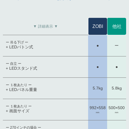
ZOBI
他社
▼ 詳細表示 ▼
ー 吊る下げ ー
●
ー
+ LEDバトン式
ー 自立 ー
●
●
+ LEDスタンド式
ー １枚あたり ー
5.7kg
5.8kg
+ LEDパネル重量
ー １枚あたり ー
992×558
500×500
+ 画面サイズ
mm
mm
ー 270インチの場合 ー