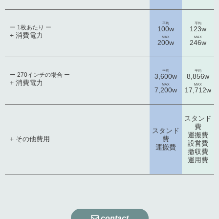
平均
平均
ー 1枚あたり ー
100w
123w
+ 消費電力
MAX
MAX
200w
246w
平均
平均
ー 270インチの場合 ー
3,600w
8,856w
+ 消費電力
MAX
MAX
7,200w
17,712w
スタンド
費
スタンド
運搬費
+ その他費用
費
設営費
運搬費
撤収費
運用費
contact