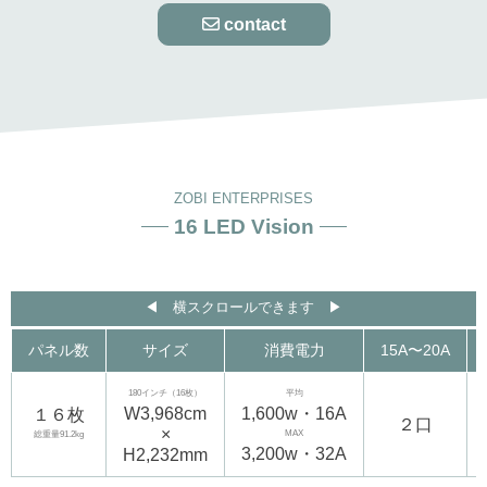
contact
ZOBI ENTERPRISES
16 LED Vision
◀︎ 横スクロールできます ▶︎
パネル数
サイズ
消費電力
15A〜20A
180インチ（16枚）
平均
W3,968cm
1,600w・16A
１６枚
２口
×
MAX
総重量91.2kg
3,200w・32A
H2,232mm