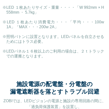
※LED １枚あたりサイズ・重量・・・・「W 992mm × H
558mm ・ 5.7kg」
※LED １枚あたり消費電力・・・「平均・・・100w
1A」「MAX・・・200w 2A」
※照明バトンに設置となります。LEDパネルを自立させる
ためにはトラス必要。
※LEDパネル１６枚以上のご利用の場合は、２ｔトラック
での運搬となります。
施設電源の配電盤・分電盤の
漏電遮断器を落とすトラブル回避
ZOBIでは、LEDビジョンの電源と施設の専用回路の間に、
「過負荷保護装置」を設置し、