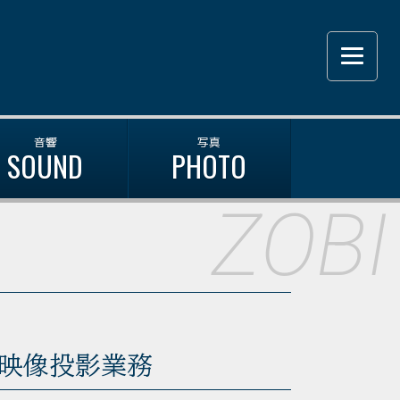
音響
写真
SOUND
PHOTO
ZOBI
・映像投影業務