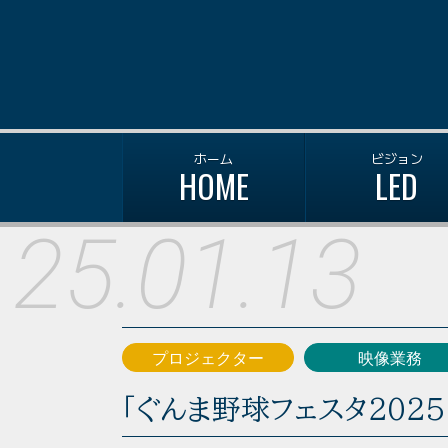
ホーム
ビジョン
HOME
LED
25.01.13
プロジェクター
映像業務
「ぐんま野球フェスタ202